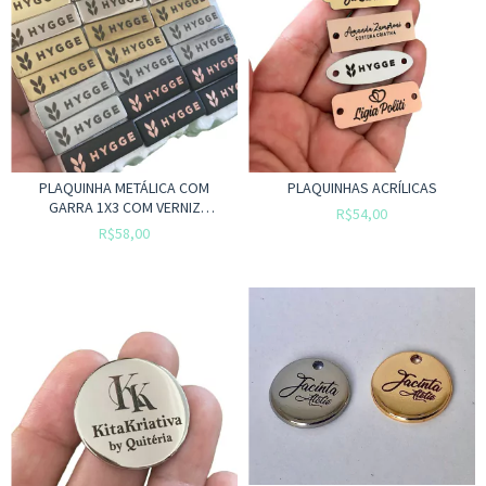
PLAQUINHA METÁLICA COM
PLAQUINHAS ACRÍLICAS
GARRA 1X3 COM VERNIZ
R$54,00
CATAFORÉTICO ( 10 UNIDADES)
R$58,00