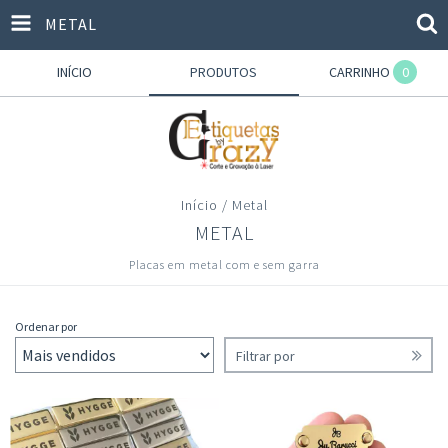
METAL
INÍCIO
PRODUTOS
CARRINHO
0
Início
/
Metal
METAL
Placas em metal com e sem garra
Ordenar por
Filtrar por