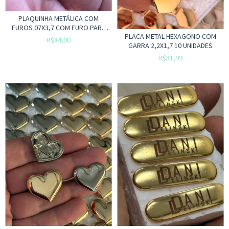
PLAQUINHA METÁLICA COM
FUROS 07X3,7 COM FURO PARA
PLACA METAL HEXAGONO COM
MÃO
R$84,00
GARRA 2,2X1,7 10 UNIDADES
R$81,99