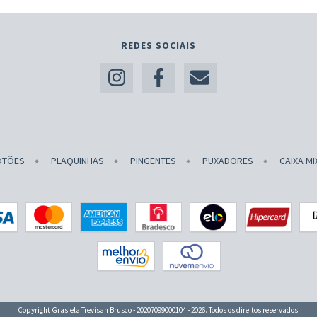
REDES SOCIAIS
OTÕES
PLAQUINHAS
PINGENTES
PUXADORES
CAIXA MI
Copyright Grasiela Trevisan Brusco - 20207099000104 - 2026. Todos os direitos reservados.