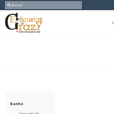
I
Banho
* Dourado (2)